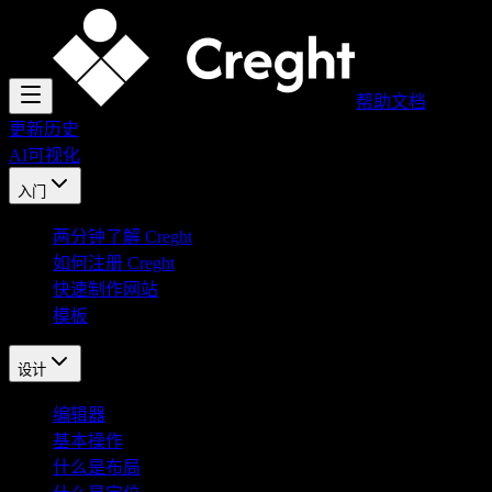
帮助文档
更新历史
AI
可视化
入门
两分钟了解 Creght
如何注册 Creght
快速制作网站
模板
设计
编辑器
基本操作
什么是布局