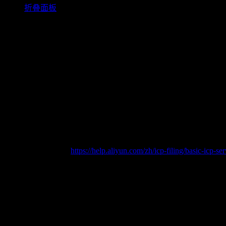
折叠面板
网站设置
/
服务器节点说明
当前平台支持以下两种服务器节点：
中国大陆节点
中国香港节点
如果您选择
中国大陆节点
并希望绑定自定义域名，则需要先
👉 ICP 备案说明：
https://help.aliyun.com/zh/icp-filing/basic-icp-s
节点差异对比
备案要求
中国大陆节点：需要完成 ICP 备案