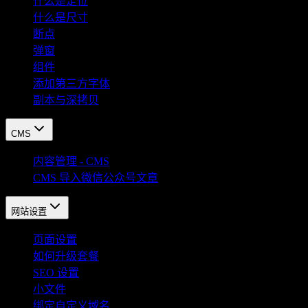
什么是定位
什么是尺寸
断点
弹窗
组件
添加第三方字体
副本与深拷贝
CMS
内容管理 - CMS
CMS 导入微信公众号文章
网站设置
页面设置
如何升级套餐
SEO 设置
小文件
绑定自定义域名