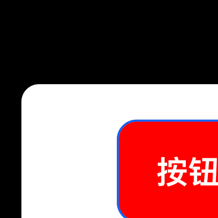
此时页面效果为：
按钮 A：保持原样（未变化）
按钮 B：背景色变为绿色