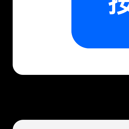
接下来，我们进入按钮组件详情（母本），将背景色修改为红
色。