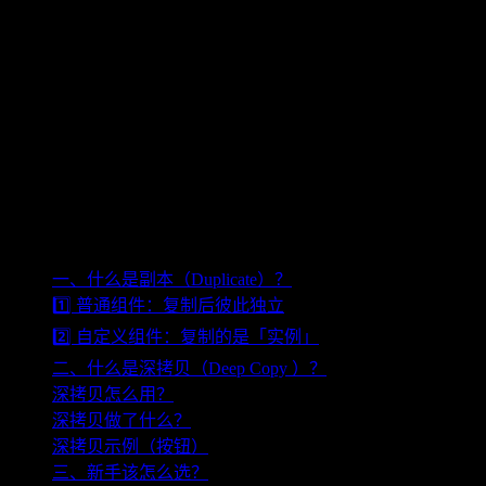
普通组件 → 完全独立
自定义组件 → 共享同一个母本
深拷贝（Deep Copy）
：
创建一个全新的组件母本
用于组件分支和个性化定制
掌握这两个概念，可以帮你避免「一改全改」的问题，也能更
高效地复用组件。
本文目录
一、什么是副本（Duplicate）？
1️⃣ 普通组件：复制后彼此独立
2️⃣ 自定义组件：复制的是「实例」
二、什么是深拷贝（Deep Copy ）？
深拷贝怎么用？
深拷贝做了什么？
深拷贝示例（按钮）
三、新手该怎么选？