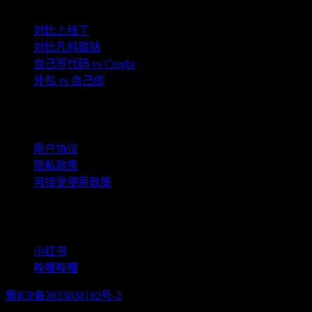
对比上线了
对比凡科建站
自己写代码 vs Creght
外包 vs 自己做
协议
用户协议
隐私政策
可接受使用政策
社交媒体
小红书
哔哩哔哩
蜀ICP备2023038192号-2