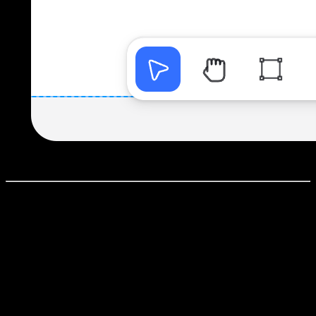
深拷贝做了什么？
深拷贝会自动完成两件事：
复制原组件的
母本
，生成一个新的母本 B
当前组件会切换为「母本 B 的实例」
最终效果是：